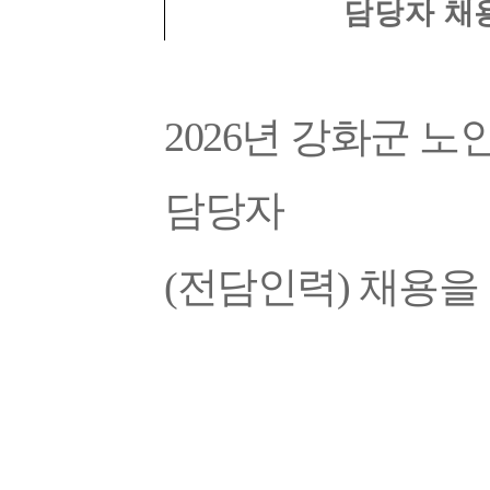
담당자 채
2026
년 강화군 노
담당자
(
전담인력
)
채용
을
20