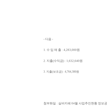
-
다음
-
1.
수 입 매 출
: 4,283,000
원
2.
지출
(
수익금
) : 1,632,640
원
3.
지출
(
보조금
) : 4,764,300
원
첨부화일
:
실버카페
04
월 사업추진현황 정보공