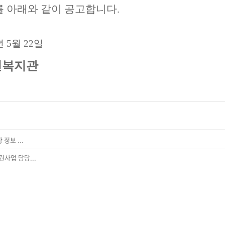
 아래와 같이 공고합니다
.
년
5
월
22
일
지관
정보 ...
원사업 담당...