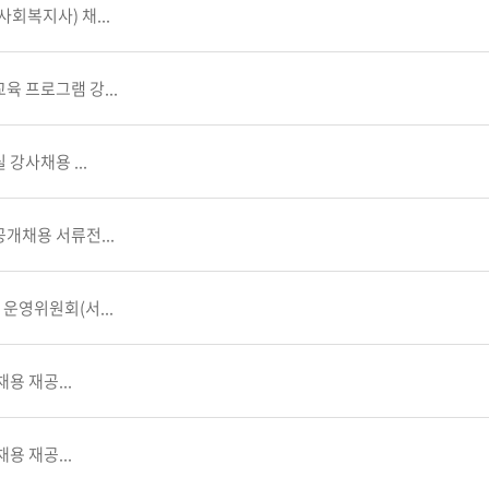
회복지사) 채...
육 프로그램 강...
강사채용 ...
개채용 서류전...
운영위원회(서...
용 재공...
용 재공...