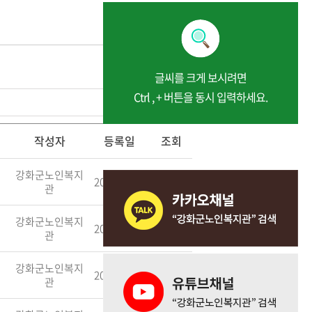
글씨를 크게 보시려면
Ctrl , + 버튼을 동시 입력하세요.
검색
작성자
등록일
조회
강화군노인복지
2026.01.23
1,101
관
강화군노인복지
2026.01.23
1,801
관
강화군노인복지
2026.01.21
395
관