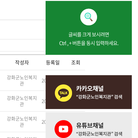
글씨를 크게 보시려면
Ctrl , + 버튼을 동시 입력하세요.
검색
작성자
등록일
조회
강화군노인복지
2025.07.24
709
관
강화군노인복지
2025.07.18
673
관
강화군노인복지
2025.07.18
715
관