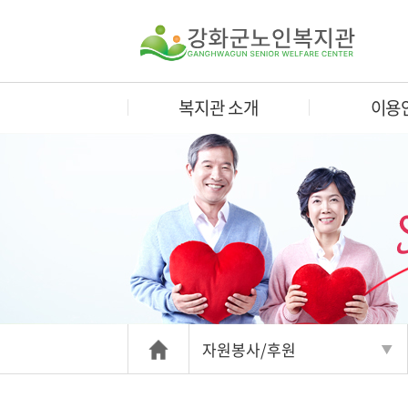
복지관 소개
이용
자원봉사/후원