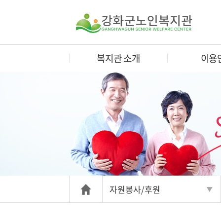
복지관 소개
이용
자원봉사/후원