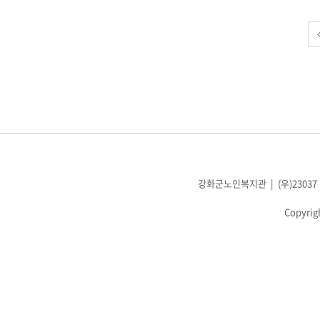
강화군노인복지관 | (우)23037 인천광
Copyrig