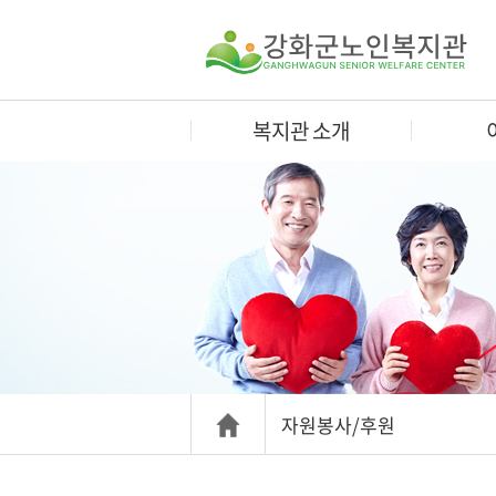
복지관 소개
자원봉사/후원