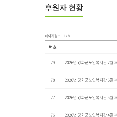
후원자 현황
페이지정보 : 1 / 8
번호
79
2026년 강화군노인복지관 7월 후
78
2026년 강화군노인복지관 6월 후
77
2026년 강화군노인복지관 5월 후
76
2026년 강화군노인복지관 4월 후